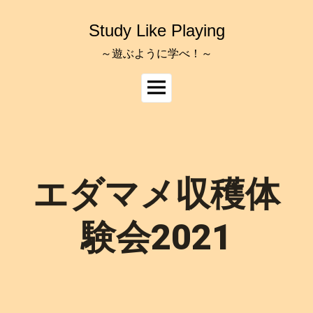
コ
ン
Study Like Playing
テ
ン
～遊ぶように学べ！～
ツ
へ
メ
ス
イ
キ
ッ
ン
プ
メ
ニ
ュ
エダマメ収穫体
ー
験会2021