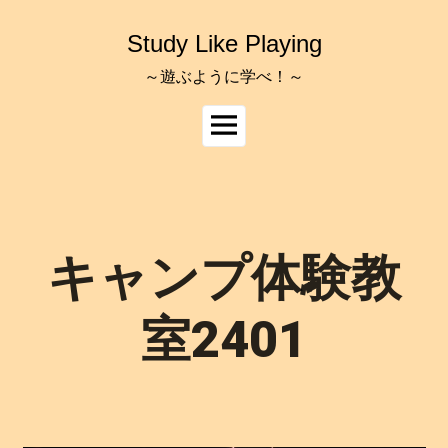
コ
ン
Study Like Playing
テ
ン
～遊ぶように学べ！～
ツ
へ
メ
ス
イ
キ
ッ
ン
プ
メ
ニ
ュ
キャンプ体験教
ー
室2401