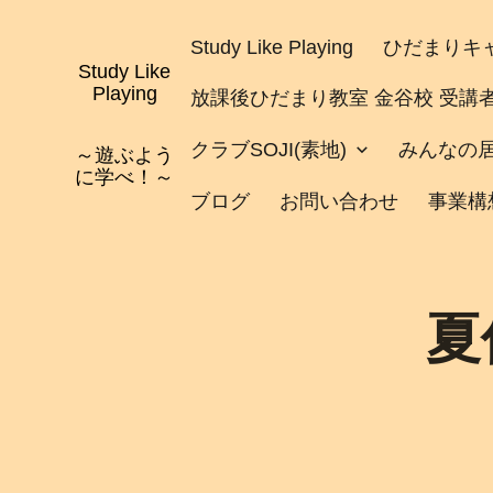
コ
ン
Study Like Playing
ひだまりキャ
テ
Study Like
ン
Playing
放課後ひだまり教室 金谷校 受講
ツ
へ
クラブSOJI(素地)
みんなの
～遊ぶよう
ス
に学べ！～
キ
ブログ
お問い合わせ
事業構
ッ
プ
夏