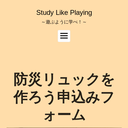
コ
ン
Study Like Playing
テ
ン
～遊ぶように学べ！～
ツ
へ
メ
ス
イ
キ
ッ
ン
プ
メ
ニ
ュ
防災リュックを
ー
作ろう申込みフ
ォーム