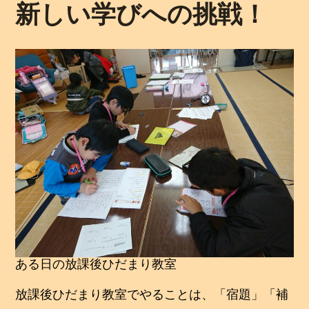
新しい学びへの挑戦！
0
年
2
月
1
日
ある日の放課後ひだまり教室
放課後ひだまり教室でやることは、「宿題」「補