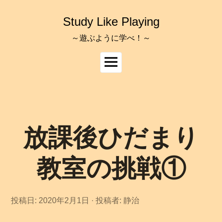
コ
ン
Study Like Playing
テ
ン
～遊ぶように学べ！～
ツ
へ
メ
ス
イ
キ
ッ
ン
プ
メ
ニ
ュ
放課後ひだまり
ー
教室の挑戦①
投稿日:
2020年2月1日
2
投稿者:
静治
0
2