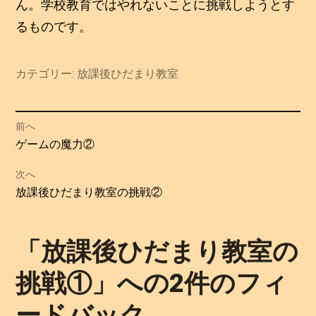
ん。学校教育ではやれないことに挑戦しようとす
るものです。
カテゴリー:
放課後ひだまり教室
投
前へ
過
ゲームの魔力②
稿
去
次へ
の
ナ
次
放課後ひだまり教室の挑戦②
投
の
ビ
稿:
投
「
放課後ひだまり教室の
ゲ
稿:
挑戦①
」への2件のフィ
ー
ードバック