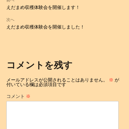
前へ
過
えだまめ収穫体験会を開催します！
稿
去
次へ
の
ナ
次
えだまめ収穫体験会を開催しました！
投
の
ビ
稿:
投
ゲ
稿:
ー
コメントを残す
シ
メールアドレスが公開されることはありません。
※
が
付いている欄は必須項目です
ョ
コメント
※
ン