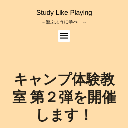
コ
ン
Study Like Playing
テ
ン
～遊ぶように学べ！～
ツ
へ
メ
ス
イ
キ
ッ
ン
プ
メ
ニ
ュ
キャンプ体験教
ー
室 第２弾を開催
します！