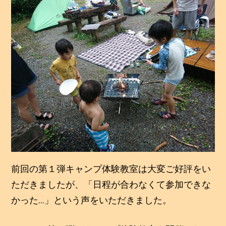
投稿日:
2020年7月29日
2
投稿者:
静治
0
2
0
年
7
月
2
9
日
前回の第１弾キャンプ体験教室は大変ご好評をい
ただきましたが、「日程が合わなくて参加できな
かった…」という声をいただきました。