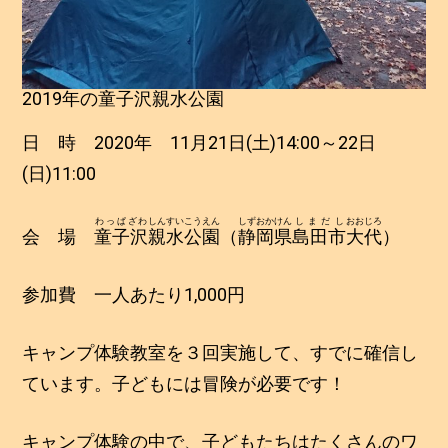
2019年の童子沢親水公園
日 時 2020年 11月21日(土)14:00～22日
(日)11:00
わっぱざわ
しんすいこうえん
しずおかけん
しまだし
おおじろ
会 場
童子沢
親水公園
（
静岡県
島田市
大代
）
参加費 一人あたり1,000円
キャンプ体験教室を３回実施して、すでに確信し
ています。子どもには冒険が必要です！
キャンプ体験の中で、子どもたちはたくさんのワ