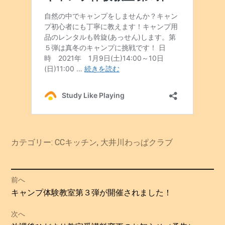
カテゴリー:
CCキッチン
,
大井川わっぱクラブ
投
前へ
過
キャンプ体験教室第３弾が開催されました！
稿
去
次へ
の
ナ