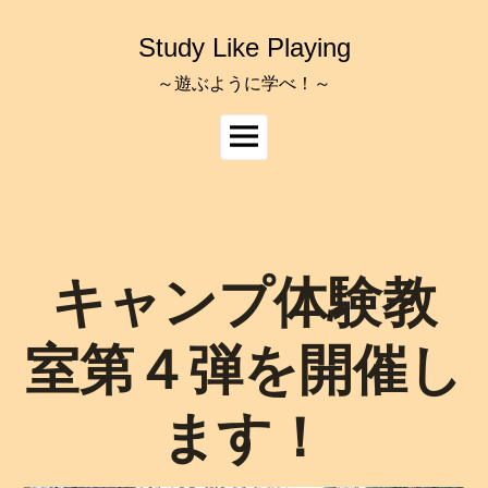
コ
ン
Study Like Playing
テ
ン
～遊ぶように学べ！～
ツ
へ
メ
ス
イ
キ
ッ
ン
プ
メ
ニ
ュ
キャンプ体験教
ー
室第４弾を開催し
ます！