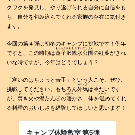
クワクを発見し、やり遂げられる自分に自信をも
ち、自分を包み込んでくれる家族の存在に気付き
ます。
今回の第４弾は初冬のキャンプに挑戦です！例年
わっぱざわ
しんすいこうえん
ですと、この時期は
童子沢
親水公園
の紅葉がきれ
いな時ですが、今年はどうでしょう？
「寒いのはちょっと苦手」という人こそ、ぜひ、
がいき
挑戦してください。もちろん
外気
は冷たいです
た
び
ゆ
あたた
あたた
が、
焚
き
火
や
湯
たんぽの
暖
かさ、体を
温
めてくれ
る料理のおいしさを経験してほしいと思います！