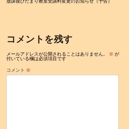
次
放課後ひだまり教室受講料変更のお知らせ（予告）
投
の
ビ
稿:
投
ゲ
稿:
ー
コメントを残す
シ
メールアドレスが公開されることはありません。
※
が
付いている欄は必須項目です
ョ
コメント
※
ン