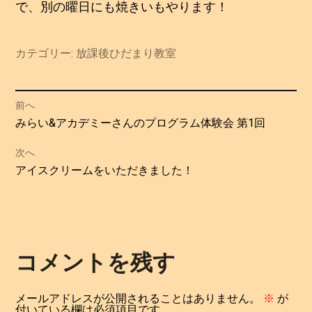
で、別の曜日にも焼きいもやります！
カテゴリー:
放課後ひだまり教室
投
前へ
過
みらい&アカデミーさんのプログラム体験会 第1回
稿
去
次へ
の
ナ
次
アイスクリームをいただきました！
投
の
ビ
稿:
投
ゲ
稿:
ー
コメントを残す
シ
メールアドレスが公開されることはありません。
※
が
付いている欄は必須項目です