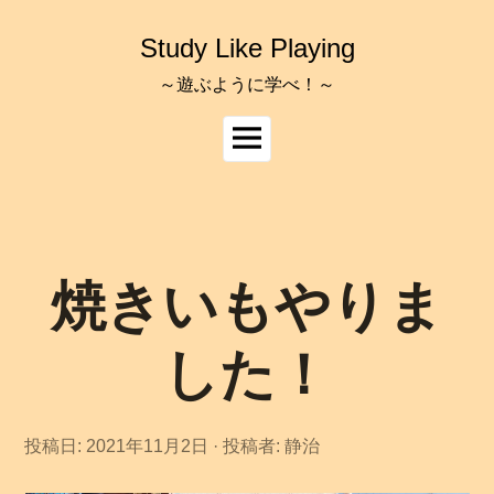
コ
ン
Study Like Playing
テ
ン
～遊ぶように学べ！～
ツ
へ
メ
ス
イ
キ
ッ
ン
プ
メ
ニ
ュ
焼きいもやりま
ー
した！
投稿日:
2021年11月2日
投稿者:
静治