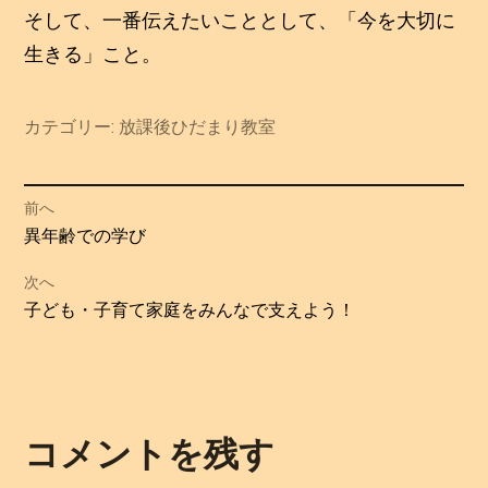
そして、一番伝えたいこととして、「今を大切に
生きる」こと。
カテゴリー:
放課後ひだまり教室
投
前へ
過
異年齢での学び
稿
去
次へ
の
ナ
次
子ども・子育て家庭をみんなで支えよう！
投
の
ビ
稿:
投
ゲ
稿:
ー
コメントを残す