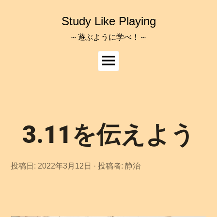
コ
ン
Study Like Playing
テ
ン
～遊ぶように学べ！～
ツ
へ
メ
ス
イ
キ
ッ
ン
プ
メ
ニ
ュ
3.11を伝えよう
ー
投稿日:
2022年3月12日
投稿者:
静治