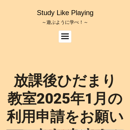
コ
ン
Study Like Playing
テ
ン
～遊ぶように学べ！～
ツ
へ
メ
ス
イ
キ
ッ
ン
プ
メ
ニ
ュ
放課後ひだまり
ー
教室2025年1月の
利用申請をお願い