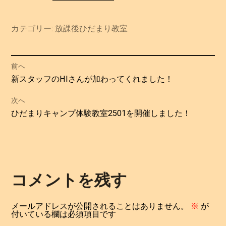
カテゴリー:
放課後ひだまり教室
投
前へ
過
新スタッフのHIさんが加わってくれました！
稿
去
次へ
の
ナ
次
ひだまりキャンプ体験教室2501を開催しました！
投
の
ビ
稿:
投
ゲ
稿:
ー
コメントを残す
シ
メールアドレスが公開されることはありません。
※
が
付いている欄は必須項目です
ョ