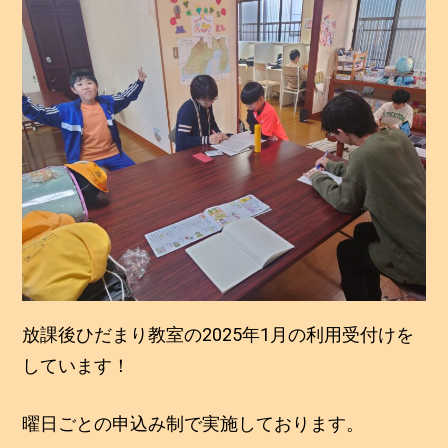
いたします！
投稿日:
2024年12月27日
2
投稿者:
静治
0
2
4
年
1
2
月
2
7
日
放課後ひだまり教室の2025年1月の利用受付けを
しています！
曜日ごとの申込み制で実施しております。