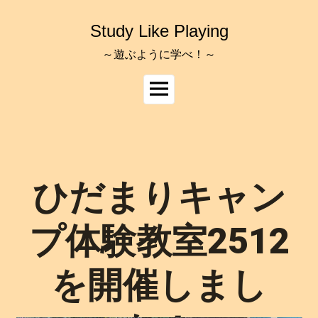
コ
ン
Study Like Playing
テ
ン
～遊ぶように学べ！～
ツ
へ
メ
ス
イ
キ
ッ
ン
プ
メ
ニ
ュ
ひだまりキャン
ー
プ体験教室2512
を開催しまし