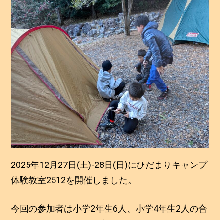
た！
投稿日:
2026年1月1日
2
投稿者:
静治
0
2
6
年
1
月
1
日
2025年12月27日(土)-28日(日)にひだまりキャンプ
体験教室2512を開催しました。
今回の参加者は小学2年生6人、小学4年生2人の合