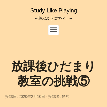
コ
ン
Study Like Playing
テ
ン
～遊ぶように学べ！～
ツ
へ
メ
ス
イ
キ
ッ
ン
プ
メ
ニ
ュ
放課後ひだまり
ー
教室の挑戦⑤
投稿日:
2020年2月10日
2
投稿者:
静治
0
2