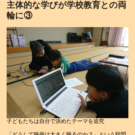
主体的な学びが学校教育との両
0
年
輪に③
2
月
1
0
日
子どもたちは自分で決めたテーマを追究
「どうして映画は大きく映るのか？」という疑問