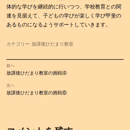
体的な学びを継続的に行いつつ、学校教育との関
連を見据えて、子どもの学びが楽しく学び甲斐の
あるものになるようサポートしていきます。
カテゴリー:
放課後ひだまり教室
投
前へ
過
放課後ひだまり教室の挑戦④
稿
去
次へ
の
ナ
次
放課後ひだまり教室の挑戦⑥
投
の
ビ
稿:
投
ゲ
稿: