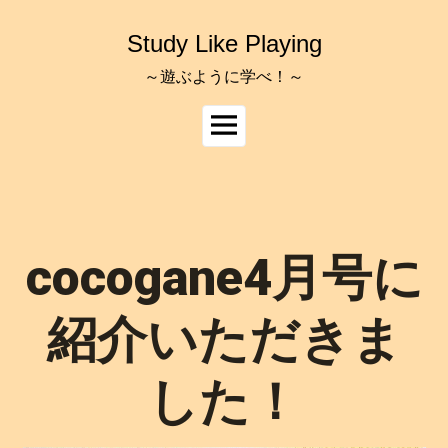
コ
ン
Study Like Playing
テ
ン
～遊ぶように学べ！～
ツ
へ
メ
ス
イ
キ
ッ
ン
プ
メ
ニ
ュ
cocogane4月号に
ー
紹介いただきま
した！