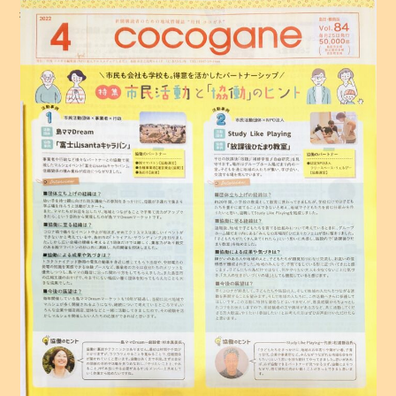
投稿日:
2022年3月29日
2
投稿者:
静治
0
2
2
年
3
月
2
8
日