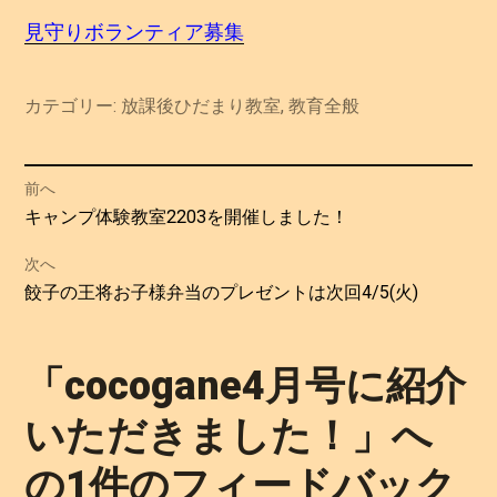
見守りボランティア募集
カテゴリー:
放課後ひだまり教室
,
教育全般
投
前へ
過
キャンプ体験教室2203を開催しました！
稿
去
次へ
の
ナ
次
餃子の王将お子様弁当のプレゼントは次回4/5(火)
投
の
ビ
稿:
投
「
cocogane4月号に紹介
ゲ
稿:
いただきました！
」へ
ー
の1件のフィードバック
シ