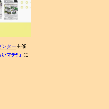
センター
主催
いマチ!!
」
に