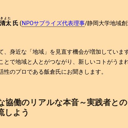
きよた
清太
氏
(
NPOサプライズ代表理事
/静岡大学地域
て、身近な「地域」を見直す機会が増加していま
ことで地域と人とがつながり、新しいコトがうま
活性のプロである飯倉氏にお聞きします。
近な協働のリアルな本音～実践者と
流しよう