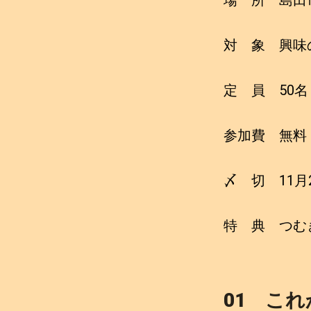
対 象 興味
定 員 50名
参加費 無料
〆 切 11月2
特 典 つむ
01 こ