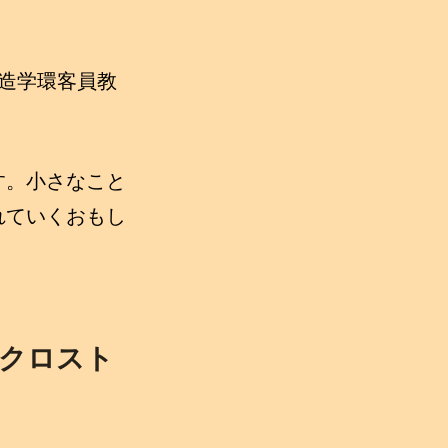
創造学環客員教
す。小さなこと
れていくおもし
のクロスト