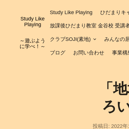
コ
ン
Study Like Playing
ひだまりキャ
テ
Study Like
ン
Playing
放課後ひだまり教室 金谷校 受講
ツ
へ
クラブSOJI(素地)
みんなの
～遊ぶよう
ス
に学べ！～
キ
ブログ
お問い合わせ
事業構
ッ
プ
「地
ろい
投稿日:
2022年