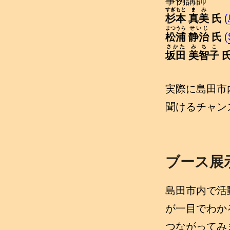
事例講師
すぎもと
まみ
杉本
真美
氏
(
まつうら
せいじ
松浦
静治
氏
(
さかた
みちこ
坂田
美智子
実際に島田市
聞けるチャン
ブース展
島田市内で活
が一目でわか
つながってみ