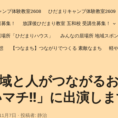
ンプ体験教室2608
ひだまりキャンプ体験教室2609
者募集！
放課後ひだまり教室 五和校 受講生募集！
居場所「ひだまりハウス」
みんなの居場所 地域スポ
想
【つなまち】つながりでつくる 素敵なまち
軽
域と人がつながる
マチ!!」に出演し
11月7日
2
投稿者:
静治