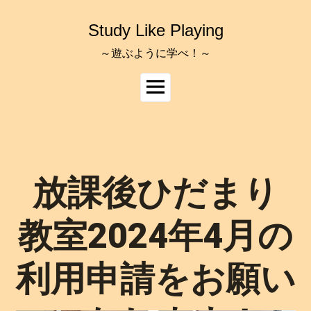
コ
ン
Study Like Playing
テ
ン
～遊ぶように学べ！～
ツ
へ
メ
ス
イ
キ
ッ
ン
プ
メ
ニ
ュ
放課後ひだまり
ー
教室2024年4月の
利用申請をお願い