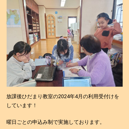
いたします！
投稿日:
2024年3月27日
2
投稿者:
静治
0
2
4
年
3
月
2
7
日
放課後ひだまり教室の2024年4月の利用受付けを
しています！
曜日ごとの申込み制で実施しております。