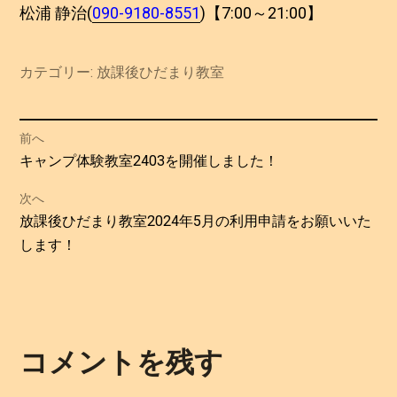
松浦 静治(
090-9180-8551
)【7:00～21:00】
カテゴリー:
放課後ひだまり教室
投
前へ
過
キャンプ体験教室2403を開催しました！
稿
去
次へ
の
ナ
次
放課後ひだまり教室2024年5月の利用申請をお願いいた
投
の
します！
ビ
稿:
投
ゲ
稿:
ー
コメントを残す
シ