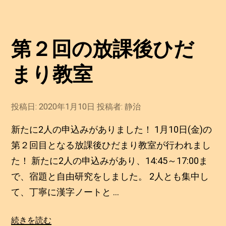
習
内
容
第２回の放課後ひだ
を
減
まり教室
ら
す
べ
投稿日:
2020年1月10日
2
投稿者:
静治
0
き”
2
新たに2人の申込みがありました！ 1月10日(金)の
の
0
年
第２回目となる放課後ひだまり教室が行われまし
1
た！ 新たに2人の申込みがあり、14:45～17:00ま
月
1
で、宿題と自由研究をしました。 2人とも集中し
0
日
て、丁寧に漢字ノートと …
“第
続きを読む