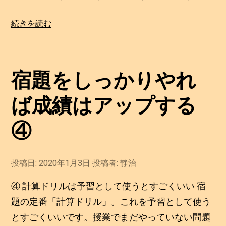
“宿
続きを読む
題
を
し
宿題をしっかりやれ
っ
か
ば成績はアップする
り
や
④
れ
ば
投稿日:
2020年1月3日
2
投稿者:
静治
成
0
績
2
④ 計算ドリルは予習として使うとすごくいい 宿
0
は
年
題の定番「計算ドリル」。これを予習として使う
ア
1
とすごくいいです。授業でまだやっていない問題
月
ッ