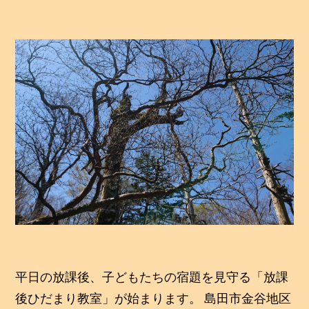
0
ば
1
成
9
年
績
1
は
2
月
ア
2
0
ッ
日
プ
す
る！”
の
平日の放課後、子どもたちの宿題を見守る「放課
後ひだまり教室」が始まります。 島田市金谷地区