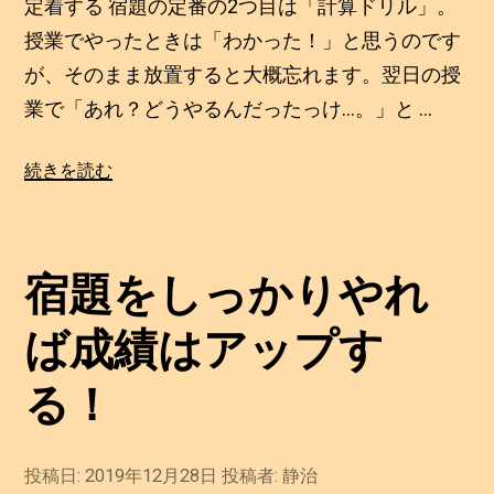
年
定着する 宿題の定番の2つ目は「計算ドリル」。
ア
1
授業でやったときは「わかった！」と思うのです
月
ッ
2
が、そのまま放置すると大概忘れます。翌日の授
プ
日
業で「あれ？どうやるんだったっけ…。」と …
す
る
“宿
続きを読む
④”
題
の
を
し
宿題をしっかりやれ
っ
か
ば成績はアップす
り
や
る！
れ
ば
投稿日:
2019年12月28日
2
投稿者:
静治
成