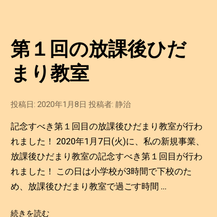
２
回
の
第１回の放課後ひだ
放
課
まり教室
後
ひ
だ
投稿日:
2020年1月8日
2
投稿者:
静治
0
ま
2
記念すべき第１回目の放課後ひだまり教室が行わ
り
0
年
れました！ 2020年1月7日(火)に、私の新規事業、
教
1
放課後ひだまり教室の記念すべき第１回目が行わ
室”
月
8
の
れました！ この日は小学校が3時間で下校のた
日
め、放課後ひだまり教室で過ごす時間 …
“第
続きを読む