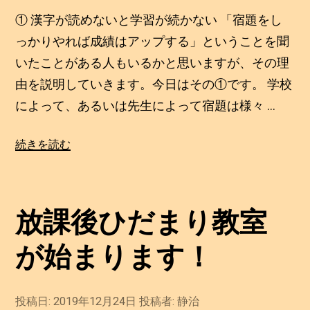
0
績
1
① 漢字が読めないと学習が続かない 「宿題をし
9
は
年
っかりやれば成績はアップする」ということを聞
ア
1
いたことがある人もいるかと思いますが、その理
2
ッ
月
由を説明していきます。今日はその①です。 学校
プ
2
8
によって、あるいは先生によって宿題は様々 …
す
日
る
“宿
続きを読む
③”
題
の
を
し
放課後ひだまり教室
っ
か
が始まります！
り
や
れ
投稿日:
2019年12月24日
2
投稿者:
静治