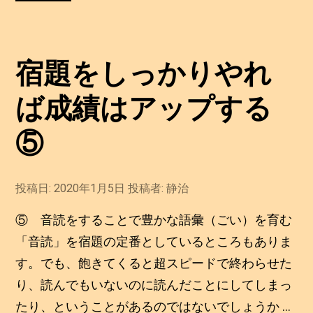
１
回
の
宿題をしっかりやれ
放
課
ば成績はアップする
後
ひ
⑤
だ
ま
投稿日:
2020年1月5日
投稿者:
静治
り
教
⑤ 音読をすることで豊かな語彙（ごい）を育む
室”
「音読」を宿題の定番としているところもありま
の
す。でも、飽きてくると超スピードで終わらせた
り、読んでもいないのに読んだことにしてしまっ
たり、ということがあるのではないでしょうか …