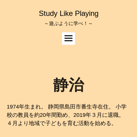
コ
ン
Study Like Playing
テ
ン
～遊ぶように学べ！～
ツ
へ
メ
ス
イ
キ
ッ
ン
プ
メ
ニ
ュ
静治
ー
1974年生まれ。 静岡県島田市番生寺在住。 小学
校の教員を約20年間勤め、2019年３月に退職。
４月より地域で子どもを育む活動を始める。