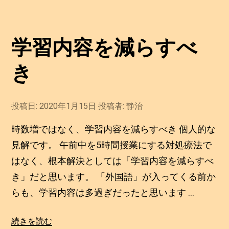
学習内容を減らすべ
き
投稿日:
2020年1月15日
2
投稿者:
静治
0
2
時数増ではなく、学習内容を減らすべき 個人的な
0
年
見解です。 午前中を5時間授業にする対処療法で
1
はなく、根本解決としては「学習内容を減らすべ
月
1
き」だと思います。 「外国語」が入ってくる前か
5
日
らも、学習内容は多過ぎだったと思います …
“学
続きを読む