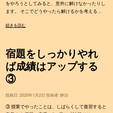
3
をやろうとしてみると、意外に解けなかったりし
プ
日
ます。 そこでどうやったら解けるかを考える …
す
る
“宿
続きを読む
⑤”
題
の
を
し
宿題をしっかりやれ
っ
か
ば成績はアップする
り
や
③
れ
ば
投稿日:
2020年1月2日
2
投稿者:
静治
成
0
績
2
③ 授業でやったことは、しばらくして復習すると
0
は