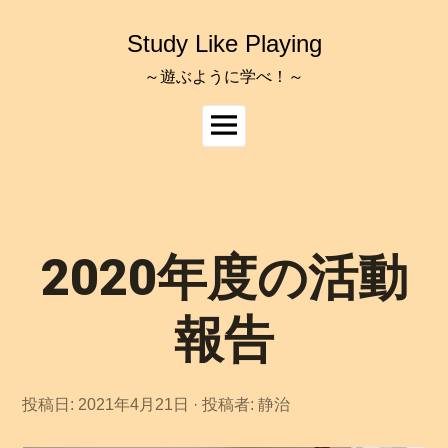
コ
ン
Study Like Playing
テ
ン
～遊ぶように学べ！～
ツ
へ
メ
ス
イ
キ
ッ
ン
プ
メ
ニ
ュ
2020年度の活動
ー
報告
投稿日:
2021年4月21日
投稿者:
静治