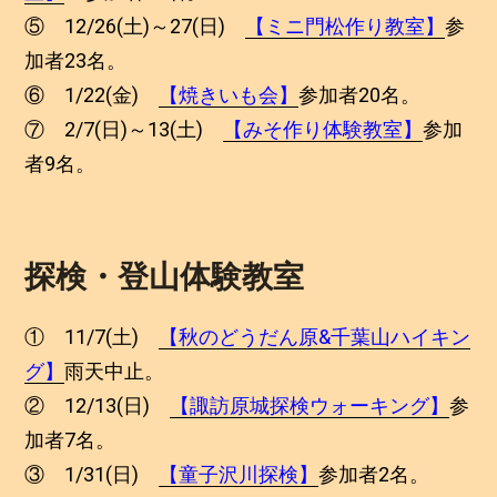
⑤ 12/26(土)～27(日)
【ミニ門松作り教室】
参
加者23名。
⑥ 1/22(金)
【焼きいも会】
参加者20名。
⑦ 2/7(日)～13(土)
【みそ作り体験教室】
参加
者9名。
探検・登山体験教室
① 11/7(土)
【秋のどうだん原&千葉山ハイキン
グ】
雨天中止。
② 12/13(日)
【諏訪原城探検ウォーキング】
参
加者7名。
③ 1/31(日)
【童子沢川探検】
参加者2名。