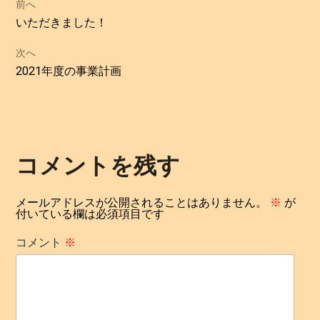
投
前へ
過
いただきました！
稿
去
次へ
の
ナ
次
2021年度の事業計画
投
の
ビ
稿:
投
ゲ
稿:
ー
コメントを残す
シ
メールアドレスが公開されることはありません。
※
が
付いている欄は必須項目です
ョ
コメント
※
ン