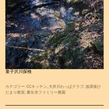
童子沢川探検
カテゴリー:
CCキッチン
,
大井川わっぱクラブ
,
放課後ひ
だまり教室
,
番生寺ファミリー農園